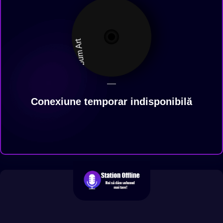
—
Conexiune temporar indisponibilă