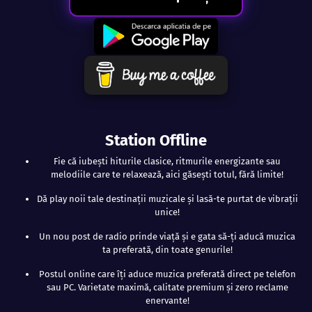
Station Offline
Fie că iubești hiturile clasice, ritmurile energizante sau
melodiile care te relaxează, aici găsești totul, fără limite!
Dă play noii tale destinații muzicale și lasă-te purtat de vibrații
unice!
Un nou post de radio prinde viață și e gata să-ți aducă muzica
ta preferată, din toate genurile!
Postul online care îți aduce muzica preferată direct pe telefon
sau PC. Varietate maximă, calitate premium și zero reclame
enervante!