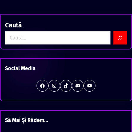
Caută
S
e
a
r
c
Social Media
h
#
Instagram
TikTok
Discord
Station Offline
Să Mai Și Râdem…