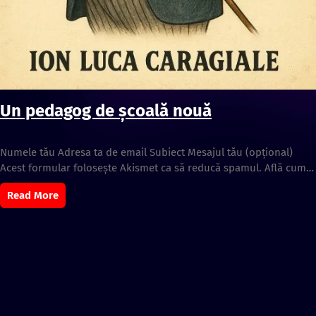
Un pedagog de şcoală nouă
Numele tău Adresa ta de email Subiect Mesajul tău (opțional)
Acest formular folosește Akismet ca să reducă spamul. Află cum…
Read More