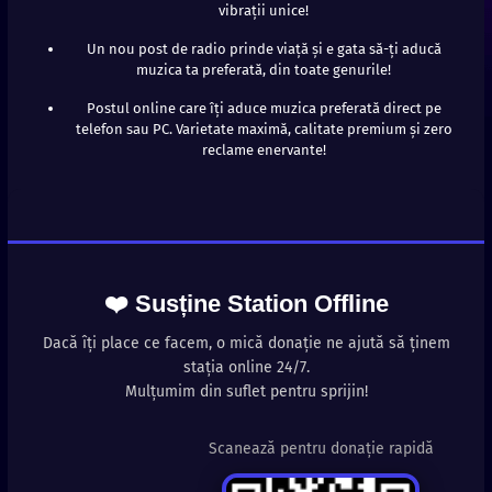
vibrații unice!
Un nou post de radio prinde viață și e gata să-ți aducă
muzica ta preferată, din toate genurile!
Postul online care îți aduce muzica preferată direct pe
telefon sau PC. Varietate maximă, calitate premium și zero
reclame enervante!
❤️ Susține Station Offline
Dacă îți place ce facem, o mică donație ne ajută să ținem
stația online 24/7.
Mulțumim din suflet pentru sprijin!
Scanează pentru donație rapidă