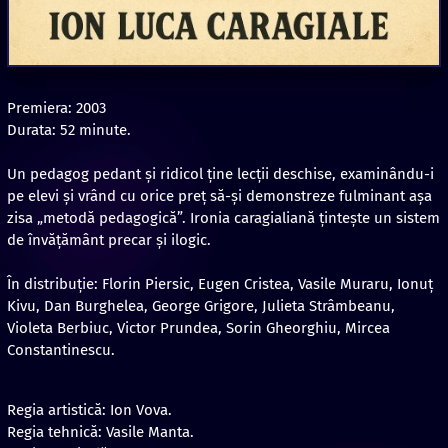
Premiera: 2003
Durata: 52 minute.
Un pedagog pedant și ridicol ține lecții deschise, examinându-i
pe elevi și vrând cu orice preț să-și demonstreze fulminant așa
zisa „metodă pedagogică”. Ironia caragialiană țintește un sistem
de învățământ precar și ilogic.
În distribuție: Florin Piersic, Eugen Cristea, Vasile Muraru, Ionuţ
Kivu, Dan Burghelea, George Grigore, Julieta Strâmbeanu,
Violeta Berbiuc, Victor Prundea, Sorin Gheorghiu, Mircea
Constantinescu.
Regia artistică: Ion Vova.
Regia tehnică: Vasile Manta.