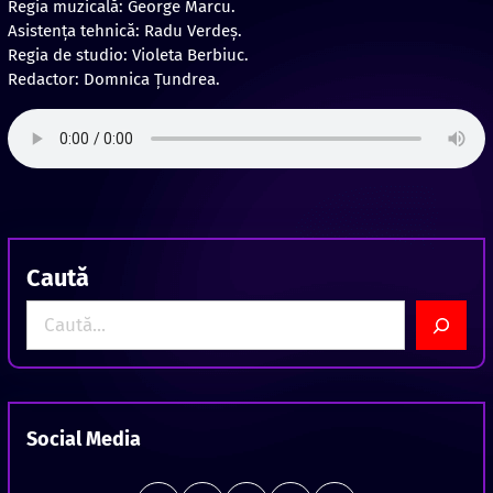
Regia muzicală: George Marcu.
Asistența tehnică: Radu Verdeș.
Regia de studio: Violeta Berbiuc.
Redactor: Domnica Ţundrea.
Caută
S
e
a
r
c
Social Media
h