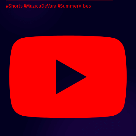
#Shorts #MuzicaDeVara #SummerVibes