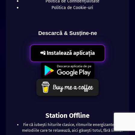
Politica de Confidențialitate
Politica de Cookie-uri
Descarcă & Susține-ne
📲 Instalează aplicația
Station Offline
Fie că iubești hiturile clasice, ritmurile energizante sau
melodiile care te relaxează, aici găsești totul, fără limite!