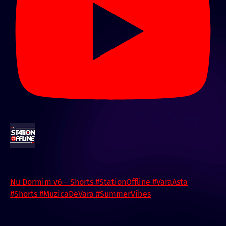
Nu Dormim v6 – Shorts #StationOffline #VaraAsta
#Shorts #MuzicaDeVara #SummerVibes