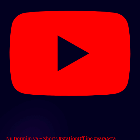
Nu Dormim v5 – Shorts #StationOffline #VaraAsta