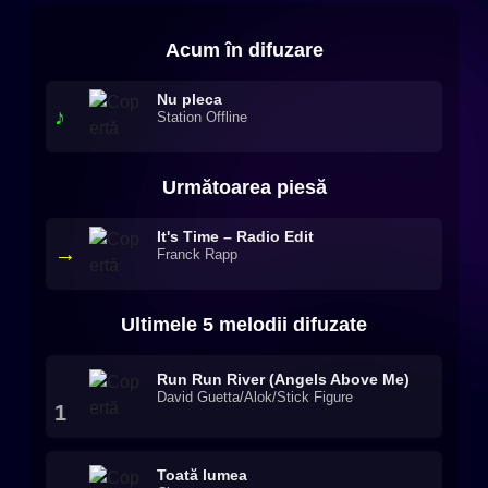
Acum în difuzare
Nu pleca
♪
Station Offline
Următoarea piesă
It's Time – Radio Edit
→
Franck Rapp
Ultimele 5 melodii difuzate
Run Run River (Angels Above Me)
David Guetta/Alok/Stick Figure
1
Toată lumea