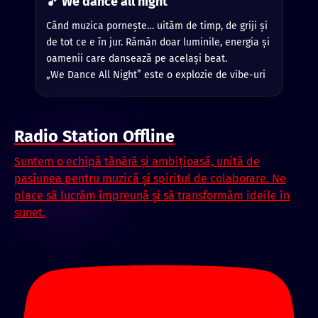
🎵 We dance all night
Când muzica pornește… uităm de timp, de griji și
de tot ce e în jur. Rămân doar luminile, energia și
oamenii care dansează pe același beat.
„We Dance All Night” este o explozie de vibe-uri
bune, ritmuri electrizante și emoții trăite până
dimineața. O piesă despre libertate, prietenie și
nopțile care devin amintiri de neuitat.
Radio Station Offline
Suntem o echipă tânără și ambițioasă, unită de
pasiunea pentru muzică și spiritul de colaborare. Ne
place să lucrăm împreună și să transformăm ideile în
sunet.