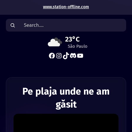
www.station-offline.com
S
e
a
23°C
r
São Paulo
c
Facebook
Instagram
TikTok
Discord
YouTube
h
Pe plaja unde ne am
găsit