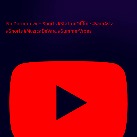
Nu Dormim v4 – Shorts #StationOffline #VaraAsta
#Shorts #MuzicaDeVara #SummerVibes