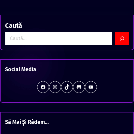
Caută
S
e
a
r
c
Social Media
h
#
Instagram
TikTok
Discord
Station Offline
Să Mai Și Râdem…