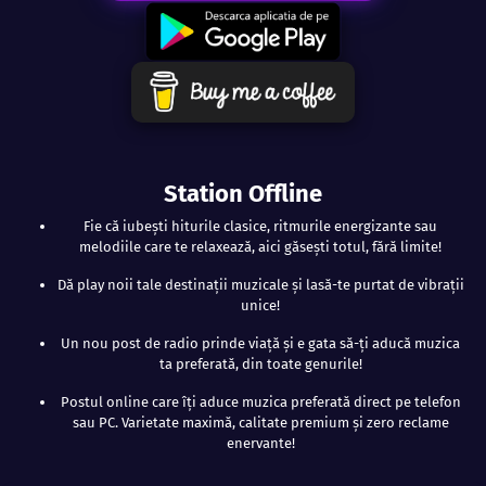
Station Offline
Fie că iubești hiturile clasice, ritmurile energizante sau
melodiile care te relaxează, aici găsești totul, fără limite!
Dă play noii tale destinații muzicale și lasă-te purtat de vibrații
unice!
Un nou post de radio prinde viață și e gata să-ți aducă muzica
ta preferată, din toate genurile!
Postul online care îți aduce muzica preferată direct pe telefon
sau PC. Varietate maximă, calitate premium și zero reclame
enervante!