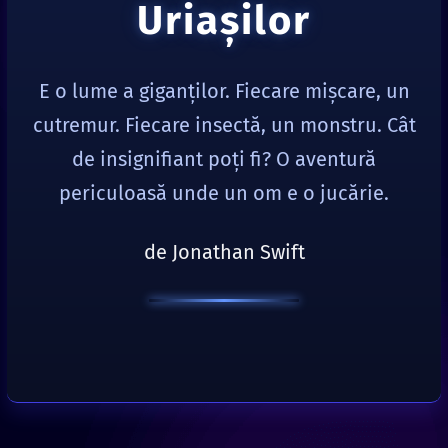
Uriaşilor
E o lume a giganților. Fiecare mișcare, un
cutremur. Fiecare insectă, un monstru. Cât
de insignifiant poți fi? O aventură
periculoasă unde un om e o jucărie.
de Jonathan Swift
Gulliver în Ţara Uriaşilor
de Jonathan Swift