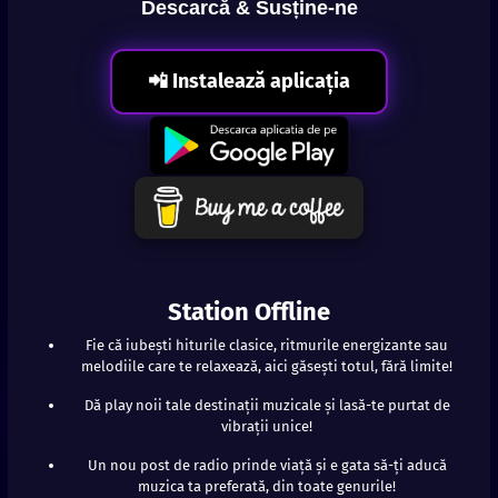
Descarcă & Susține-ne
📲 Instalează aplicația
Station Offline
Fie că iubești hiturile clasice, ritmurile energizante sau
melodiile care te relaxează, aici găsești totul, fără limite!
Dă play noii tale destinații muzicale și lasă-te purtat de
vibrații unice!
Un nou post de radio prinde viață și e gata să-ți aducă
muzica ta preferată, din toate genurile!