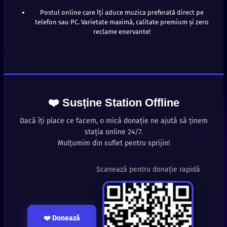
Postul online care îți aduce muzica preferată direct pe
telefon sau PC. Varietate maximă, calitate premium și zero
reclame enervante!
❤️ Susține Station Offline
Dacă îți place ce facem, o mică donație ne ajută să ținem
stația online 24/7.
Mulțumim din suflet pentru sprijin!
Scanează pentru donație rapidă
❤️ Donează