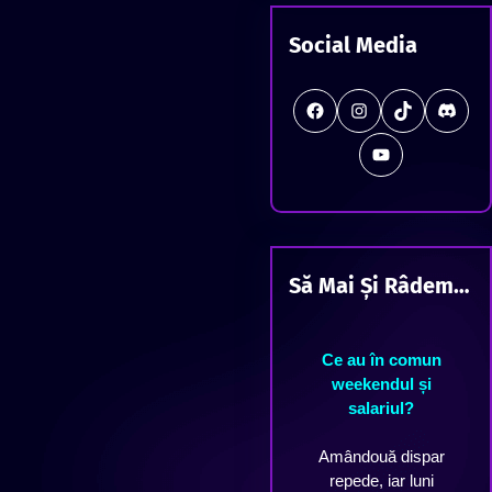
c
Social Media
h
#
Instagram
TikTok
Discord
Station Offline
Să Mai Și Râdem…
Ce au în comun
weekendul și
salariul?
Amândouă dispar
repede, iar luni