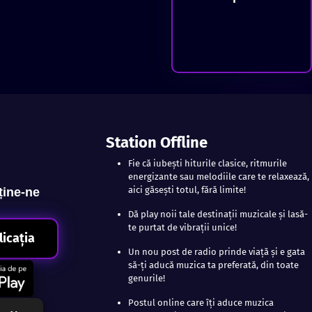
Station Offline
Fie că iubești hiturile clasice, ritmurile
energizante sau melodiile care te relaxează,
aici găsești totul, fără limite!
ține-ne
Dă play noii tale destinații muzicale și lasă-
te purtat de vibrații unice!
licația
Un nou post de radio prinde viață și e gata
să-ți aducă muzica ta preferată, din toate
genurile!
Postul online care îți aduce muzica