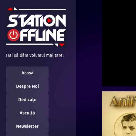
Sari
la
conținut
Hai să dăm volumul mai tare!
Acasă
Despre Noi
Dedicații
Ascultă
Newsletter