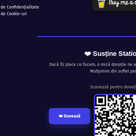
 de Confidențialitate
a de Cookie-uri
❤️ Susține Statio
Dacă îți place ce facem, o mică donație ne a
Mulțumim din suflet pen
Scanează pentru donați
❤️ Donează