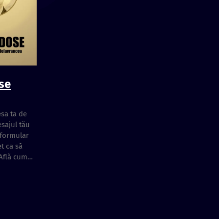
se
sa ta de
sajul tău
 formular
t ca să
Află cum…