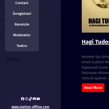
Contact
Înregistrari
Recenzie
Moderator
Hagi Tudo
Teatru
Numele tău Adre
email Subiect Me
(opțional) Acest
folosește Akisme
reducă spamul. 
Read More
Facebook
Instagram
TikTok
Discord
Station Offline
www.station-offline.com