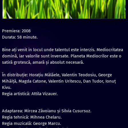
Premiera: 2008
Durata: 58 minute.
Bine ați venit in locul unde talentul este interzis. Mediocritatea
domină, iar valorile sunt inversate. Planeta Mediocrilor este o
satiră grotescă, amară și absolut necesară.
În distribuție: Horațiu Mălăele, Valentin Teodosiu, George
Mihăiţă, Magda Catone, Valentin Uritescu, Dan Tudor, Ionuţ
Kivu.
Regia artistică: Attila Vizauer.
Adaptarea: Mircea Zăvoianu şi Silvia Cusursuz.
Regia tehnică: Mihnea Chelaru.
Regia muzicală: George Marcu.