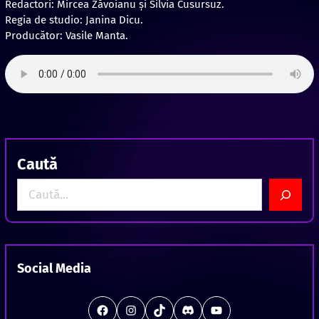
Redactori: Mircea Zăvoianu şi Silvia Cusursuz.
Regia de studio: Janina Dicu.
Producător: Vasile Manta.
Caută
S
e
a
r
c
Social Media
h
#
Instagram
TikTok
Discord
Station Offline