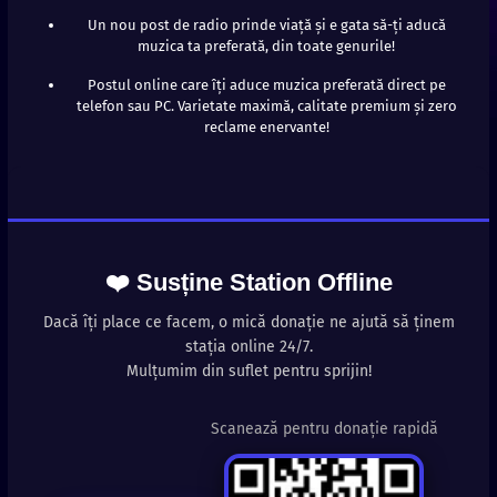
Un nou post de radio prinde viață și e gata să-ți aducă
muzica ta preferată, din toate genurile!
Postul online care îți aduce muzica preferată direct pe
telefon sau PC. Varietate maximă, calitate premium și zero
reclame enervante!
❤️ Susține Station Offline
Dacă îți place ce facem, o mică donație ne ajută să ținem
stația online 24/7.
Mulțumim din suflet pentru sprijin!
Scanează pentru donație rapidă