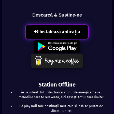
Descarcă & Susține-ne
📲 Instalează aplicația
Station Offline
Fie că iubești hiturile clasice, ritmurile energizante sau
melodiile care te relaxează, aici găsești totul, fără limite!
Dă play noii tale destinații muzicale și lasă-te purtat de
vibrații unice!