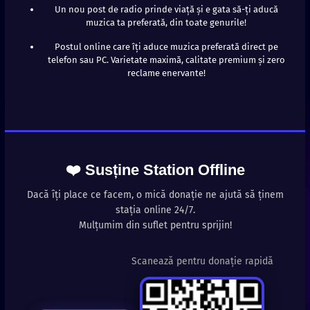
Un nou post de radio prinde viață și e gata să-ți aducă
muzica ta preferată, din toate genurile!
Postul online care îți aduce muzica preferată direct pe
telefon sau PC. Varietate maximă, calitate premium și zero
reclame enervante!
❤️ Susține Station Offline
Dacă îți place ce facem, o mică donație ne ajută să ținem
stația online 24/7.
Mulțumim din suflet pentru sprijin!
Scanează pentru donație rapidă