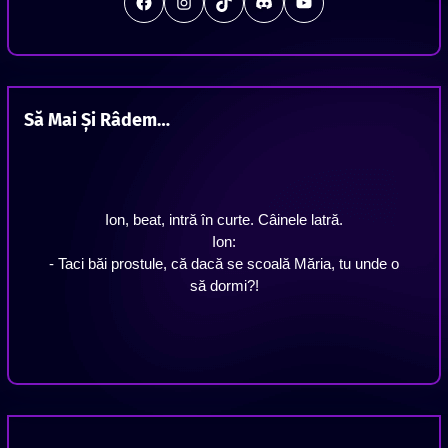
#
Instagram
TikTok
Discord
Station Offline
Să Mai Și Râdem…
Ion, beat, intră în curte. Câinele latră.
Ion:
- Taci băi prostule, că dacă se scoală Măria, tu unde o
să dormi?!