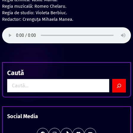
Regia muzicală: Romeo Chelaru.
Regia de studio: Violeta Berbiuc.
Redactor: Crenguţa Mihaela Manea.
Caută
S
e
a
r
c
Social Media
h