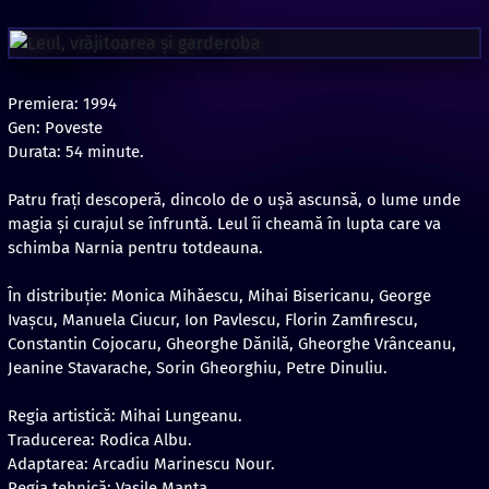
Premiera: 1994
Gen: Poveste
Durata: 54 minute.
Patru frați descoperă, dincolo de o ușă ascunsă, o lume unde
magia și curajul se înfruntă. Leul îi cheamă în lupta care va
schimba Narnia pentru totdeauna.
În distribuție: Monica Mihăescu, Mihai Bisericanu, George
Ivaşcu, Manuela Ciucur, Ion Pavlescu, Florin Zamfirescu,
Constantin Cojocaru, Gheorghe Dănilă, Gheorghe Vrânceanu,
Jeanine Stavarache, Sorin Gheorghiu, Petre Dinuliu.
Regia artistică: Mihai Lungeanu.
Traducerea: Rodica Albu.
Adaptarea: Arcadiu Marinescu Nour.
Regia tehnică: Vasile Manta.