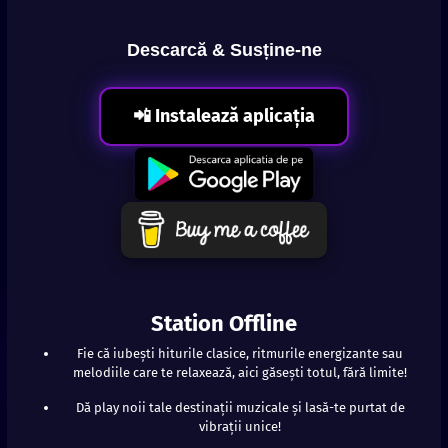
Descarcă & Susține-ne
📲 Instalează aplicația
Station Offline
Fie că iubești hiturile clasice, ritmurile energizante sau
melodiile care te relaxează, aici găsești totul, fără limite!
Dă play noii tale destinații muzicale și lasă-te purtat de
vibrații unice!