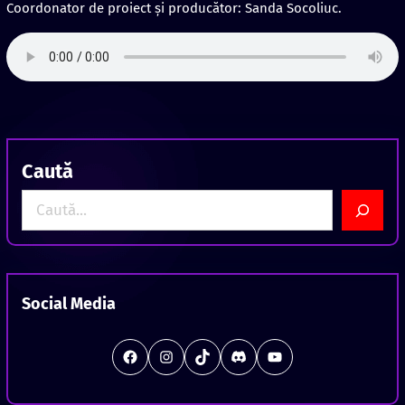
Coordonator de proiect şi producător: Sanda Socoliuc.
Caută
S
e
a
r
c
Social Media
h
#
Instagram
TikTok
Discord
Station Offline