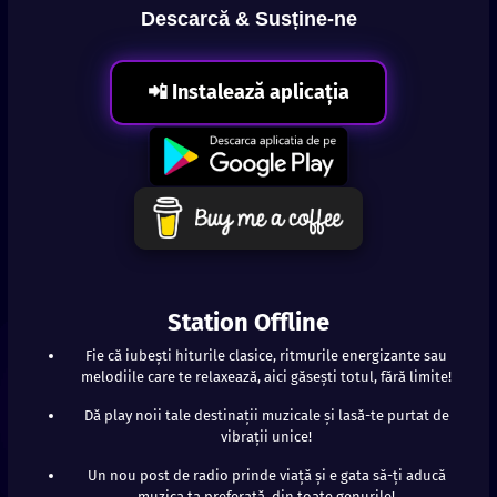
Descarcă & Susține-ne
📲 Instalează aplicația
Station Offline
Fie că iubești hiturile clasice, ritmurile energizante sau
melodiile care te relaxează, aici găsești totul, fără limite!
Dă play noii tale destinații muzicale și lasă-te purtat de
vibrații unice!
Un nou post de radio prinde viață și e gata să-ți aducă
muzica ta preferată, din toate genurile!