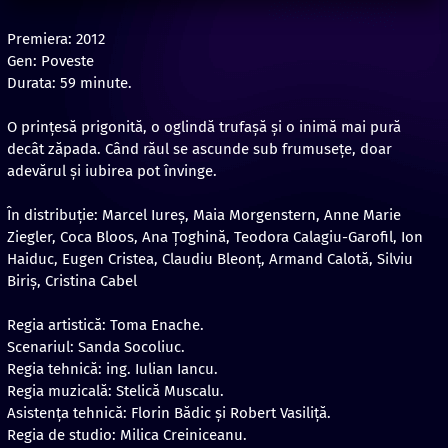
Premiera: 2012
Gen: Poveste
Durata: 59 minute.
O prințesă prigonită, o oglindă trufașă și o inimă mai pură
decât zăpada. Când răul se ascunde sub frumusețe, doar
adevărul și iubirea pot învinge.
În distribuție: Marcel Iureş, Maia Morgenstern, Anne Marie
Ziegler, Coca Bloos, Ana Ţoghină, Teodora Calagiu-Garofil, Ion
Haiduc, Eugen Cristea, Claudiu Bleonţ, Armand Calotă, Silviu
Biriş, Cristina Cabel
Regia artistică: Toma Enache.
Scenariul: Sanda Socoliuc.
Regia tehnică: ing. Iulian Iancu.
Regia muzicală: Stelică Muscalu.
Asistenţa tehnică: Florin Bădic şi Robert Vasiliţă.
Regia de studio: Milica Creiniceanu.