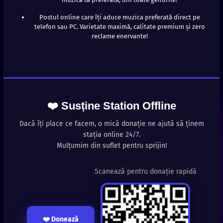
Postul online care îți aduce muzica preferată direct pe
telefon sau PC. Varietate maximă, calitate premium și zero
reclame enervante!
❤️ Susține Station Offline
Dacă îți place ce facem, o mică donație ne ajută să ținem
stația online 24/7.
Mulțumim din suflet pentru sprijin!
Scanează pentru donație rapidă
❤️ Donează