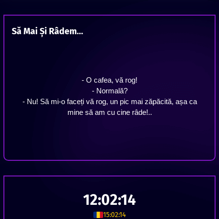
Să Mai Și Râdem…
- O cafea, vă rog!
- Normală?
- Nu! Să mi-o faceți vă rog, un pic mai zăpăcită, așa ca
mine să am cu cine râde!..
12:02:15
15:02:15