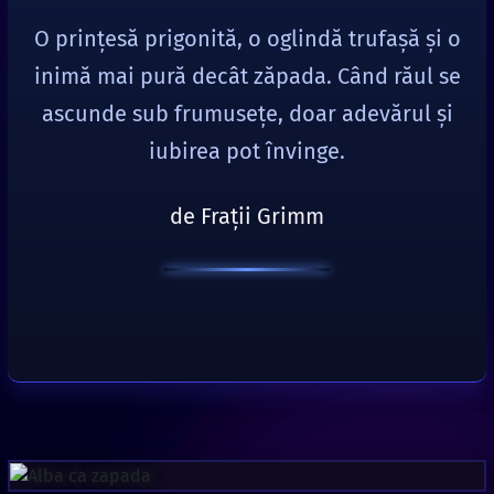
O prințesă prigonită, o oglindă trufașă și o
inimă mai pură decât zăpada. Când răul se
ascunde sub frumusețe, doar adevărul și
iubirea pot învinge.
de Fraţii Grimm
Alba ca zapada
de Fraţii Grimm